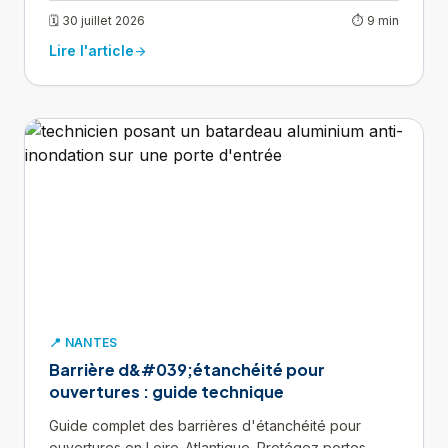
🗓 30 juillet 2026
⏱ 9 min
Lire l'article
arrow_forward
📍 NANTES
Barrière d&#039;étanchéité pour
ouvertures : guide technique
Guide complet des barrières d'étanchéité pour
ouvertures en Loire-Atlantique. Protégez portes,