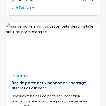
🗓 09 août 2026
⏱ 9 min
Lire l'article
arrow_forward
📍 NANTES
Bas de porte anti-inondation : barrage
discret et efficace
Découvrez les bas de porte anti-inondation :
solution discrète et efficace pour protéger votre