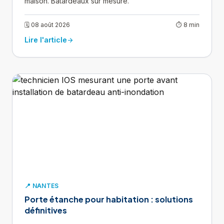
maison. Batardeaux sur mesure.
🗓 08 août 2026
⏱ 8 min
Lire l'article
arrow_forward
📍 NANTES
Porte étanche pour habitation : solutions
définitives