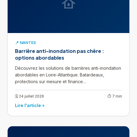
water_damage
📍 NANTES
Barrière anti-inondation pas chère :
options abordables
Découvrez les solutions de barrières anti-inondation
abordables en Loire-Atlantique. Batardeaux,
protections sur mesure et finance…
🗓 24 juillet 2026
⏱ 7 min
Lire l'article
arrow_forward