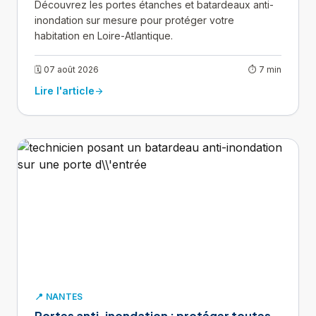
Découvrez les portes étanches et batardeaux anti-
inondation sur mesure pour protéger votre
habitation en Loire-Atlantique.
🗓 07 août 2026
⏱ 7 min
Lire l'article
arrow_forward
📍 NANTES
Portes anti-inondation : protéger toutes