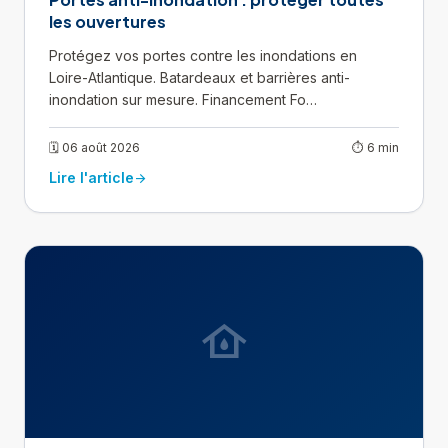
les ouvertures
Protégez vos portes contre les inondations en
Loire-Atlantique. Batardeaux et barrières anti-
inondation sur mesure. Financement Fo…
🗓 06 août 2026
⏱ 6 min
Lire l'article
arrow_forward
water_damage