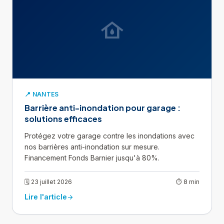
water_damage
📍 NANTES
Barrière anti-inondation pour garage :
solutions efficaces
Protégez votre garage contre les inondations avec
nos barrières anti-inondation sur mesure.
Financement Fonds Barnier jusqu'à 80%.
🗓 23 juillet 2026
⏱ 8 min
Lire l'article
arrow_forward