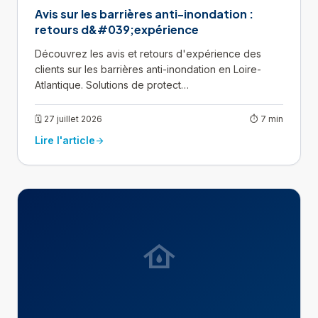
Avis sur les barrières anti-inondation :
retours d&#039;expérience
Découvrez les avis et retours d'expérience des
clients sur les barrières anti-inondation en Loire-
Atlantique. Solutions de protect…
🗓 27 juillet 2026
⏱ 7 min
Lire l'article
arrow_forward
water_damage