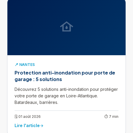
water_damage
📍 NANTES
Protection anti-inondation pour porte de
garage : 5 solutions
Découvrez 5 solutions anti-inondation pour protéger
votre porte de garage en Loire-Atlantique.
Batardeaux, barrières.
🗓 01 août 2026
⏱ 7 min
Lire l'article
arrow_forward