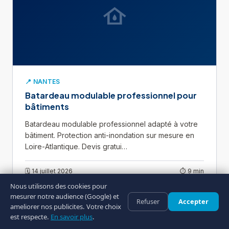
water_damage
📍 NANTES
Batardeau modulable professionnel pour
bâtiments
Batardeau modulable professionnel adapté à votre
bâtiment. Protection anti-inondation sur mesure en
Loire-Atlantique. Devis gratui…
🗓 14 juillet 2026
⏱ 9 min
Nous utilisons des cookies pour
Lire l'article
arrow_forward
mesurer notre audience (Google) et
Refuser
Accepter
ameliorer nos publicites. Votre choix
est respecte.
En savoir plus
.